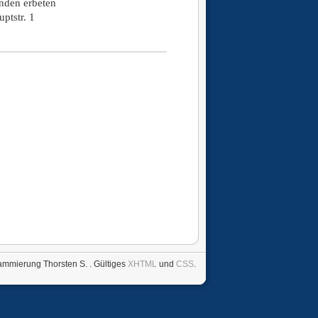
enden erbeten
ptstr. 1
ammierung Thorsten S.
. Gültiges
XHTML
und
CSS
.