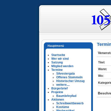
Termi
Hauptmenü
Verans
Startseite
Wer wir sind
Satzung
Titel:
Mitglied werden
Wann:
Termine
Silvestergala
Wo:
Offenes Stommeln
Historischer Umzug
Kategori
weitere....
Bürgerbrief
Projekte
Beschr
Baumlehrpfad
Aktionen
Schreibwettbewerb
Kostüme
Werbeartikel